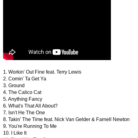
1. Workin' Out Fine feat. Terry Lewis
2. Comin' Ta Get Ya
3. Ground
4. The Calico Cat
5. Anything Fancy
6. What's That All About?
7. Isn't He The One
8. Takin' The Time feat. Nick Van Gelder & Farnell Newton
9. You're Running To Me
10. I Like It