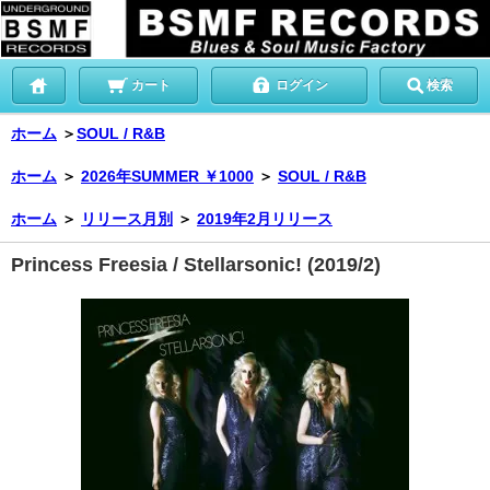
カート
ログイン
検索
ホーム
＞
SOUL / R&B
ホーム
＞
2026年SUMMER ￥1000
＞
SOUL / R&B
ホーム
＞
リリース月別
＞
2019年2月リリース
Princess Freesia / Stellarsonic! (2019/2)