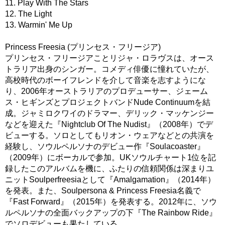
11. Play With The Stars
12. The Light
13. Warmin' Me Up
Princess Freesia (プリンセス・フリージア)
プリンセス・フリージアことリジャ・ロラヴスは、オース
トラリア出身のシンガー。コメディ俳優に憧れていたが、
高校時代のボーイフレンドを介して音楽を志すようにな
り、2006年オーストラリアのプロデューサー、ジェーム
ス・ヒギンズとプロジェクトバンドNude Continuumを結
成。ジャミロクワイのドラマー、デリック・マッケンジー
などを迎えた『Nightclub Of The Nudist』（2008年）でデ
ビューする。ソロとしてもリオン・ウェアなどとの共演を
経験し、ソウルペルソナのデビュー作『Soulacoaster』
（2009年）にボーカルで参加。UKソウルチャート1位を記
録したこのアルバムを機に、ふたりの信頼関係は深まりユ
ニットSoulperfreesiaとして『Amalgamation』（2014年）
を発表。また、Soulpersona & Princess Freesia名義で
『Fast Forward』（2015年）を発表する。2012年に、ソウ
ルペルソナの全面バックアップの下『The Rainbow Ride』
でソロデビューも果たしている。