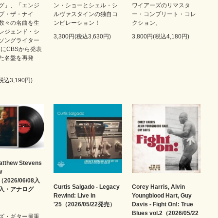
グ」、「エンジ
ン・ショーとシェル・シ
ワイアーズのリマスタ
ブ・ザ・ナイ
ルヴァスタインの独自コ
ー・コンプリート・コレ
数々の名曲を生
ンピレーション！
クション。
レジェンド・シ
3,300円(税込3,630円)
3,800円(税込4,180円)
ソングライター
年にCBSから発表
た名盤を再発
(税込3,190円)
thew Stevens
w
（2026/06/08入
Curtis Salgado - Legacy
Corey Harris, Alvin
入・アナログ
Rewind: Live in
Youngblood Hart, Guy
'25（2026/05/22発売）
Davis - Fight On!: True
Blues vol.2（2026/05/22
ズ・ギター最重