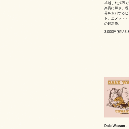
卓越した技巧で
楽賞に輝き、現
界を牽引するピ
ト、エメット・
の最新作。
3,000円(税込3,
Dale Watson -