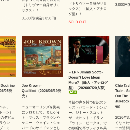
（トリヴァー自身がリミ
3,000円
（トリヴァー自身がリミ
ックス）（輸入・アナロ
ックス）！
グ盤）！
3,500円(税込3,850円)
SOLD OUT
＜LP＞Jimmy Scott -
Doesn't Love Mean
More? （輸入・アナログ
 Doctrine
Joe Krown -
Chip Tay
盤）（2026/07/20入荷）
/06/05発
Qualified（2026/06/19発
Train - 
売）
Out The
Jukebox
奇跡の声を持つ伝説のジ
売）
ベル、
ニューオーリンズを拠点
ャズ・バラード・シンガ
プトーン）
にソロとして、またゲイ
ー、ジミー・スコット
年のデビュ
ト・マウス・ブラウンや
2026年
が、大ヒット・ドラマ
ラウン
ケニー・ウェイン・シェ
くなった
「ツイン・ピークス」で
ブ・ミ
パードのサイドマンとし
ーの追悼
の歌唱で再ブレイクを果