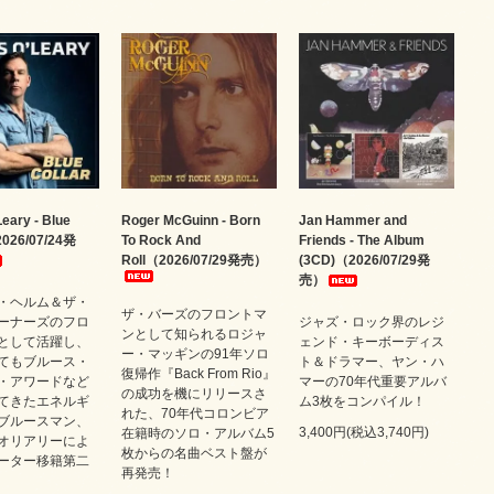
Leary - Blue
Roger McGuinn - Born
Jan Hammer and
2026/07/24発
To Rock And
Friends - The Album
Roll（2026/07/29発売）
(3CD)（2026/07/29発
売）
・ヘルム＆ザ・
ザ・バーズのフロントマ
ーナーズのフロ
ジャズ・ロック界のレジ
ンとして知られるロジャ
として活躍し、
ェンド・キーボーディス
ー・マッギンの91年ソロ
てもブルース・
ト＆ドラマー、ヤン・ハ
復帰作『Back From Rio』
・アワードなど
マーの70年代重要アルバ
の成功を機にリリースさ
てきたエネルギ
ム3枚をコンパイル！
れた、70年代コロンビア
ブルースマン、
3,400円(税込3,740円)
在籍時のソロ・アルバム5
オリアリーによ
枚からの名曲ベスト盤が
ーター移籍第二
再発売！