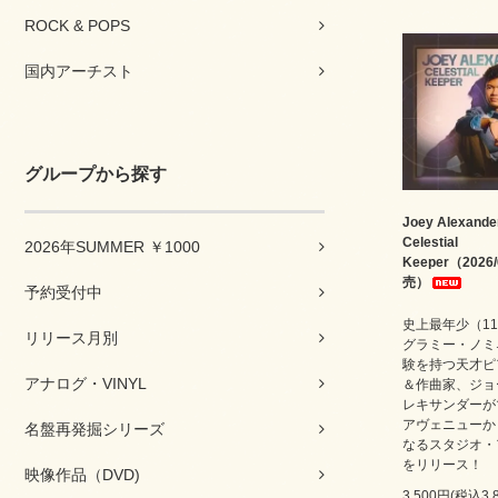
ROCK & POPS
国内アーチスト
グループから探す
Joey Alexander
Celestial
2026年SUMMER ￥1000
Keeper（2026/
売）
予約受付中
史上最年少（1
リリース月別
グラミー・ノミ
験を持つ天才ピ
アナログ・VINYL
＆作曲家、ジョ
レキサンダーが
アヴェニューか
名盤再発掘シリーズ
なるスタジオ・
をリリース！
映像作品（DVD)
3,500円(税込3,