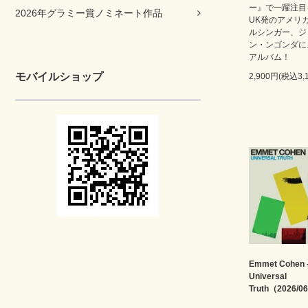
ー』で一躍注目
2026年グラミー賞ノミネート作品
UK発のアメリ
ルシンガー、ジ
ン・ンゴンダに
アルバム！
モバイルショップ
2,900円(税込3,
Emmet Cohen 
Universal
Truth（2026/