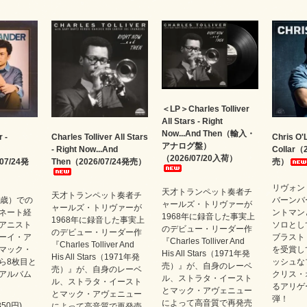
＜LP＞Charles Tolliver
All Stars - Right
Now...And Then（輸入・
 -
Charles Tolliver All Stars
Chris O'
アナログ盤）
- Right Now...And
Collar（
（2026/07/20入荷）
07/24発
Then（2026/07/24発売）
売）
リヴォン
天才トランペット奏者チ
天才トランペット奏者チ
1歳）での
バーンバ
ャールズ・トリヴァーが
ャールズ・トリヴァーが
ネート経
ントマン
1968年に録音した事実上
1968年に録音した事実上
アニスト
ソロとし
のデビュー・リーダー作
のデビュー・リーダー作
ーイ・ア
ブラスト
『Charles Tolliver And
『Charles Tolliver And
マック・
を受賞し
His All Stars（1971年発
His All Stars（1971年発
ら8枚目と
ッシュな
売）』が、自身のレーベ
売）』が、自身のレーベ
アルバム
クリス・
ル、ストラタ・イースト
ル、ストラタ・イースト
るアリゲ
とマック・アヴェニュー
とマック・アヴェニュー
弾！
によって高音質で再発売
850円)
によって高音質で再発売