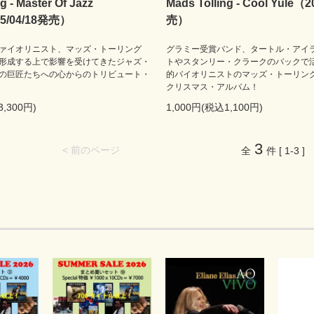
g - Master Of Jazz
Mads Tolling - Cool Yule（
25/04/18発売）
売）
ァイオリニスト、マッズ・トーリング
グラミー受賞バンド、タートル・アイ
形成する上で影響を受けてきたジャズ・
トやスタンリー・クラークのバックで
の巨匠たちへの心からのトリビュート・
的バイオリニストのマッズ・トーリン
クリスマス・アルバム！
3,300円)
1,000円(税込1,100円)
3
< 前のページ
全
件 [ 1-3 ]