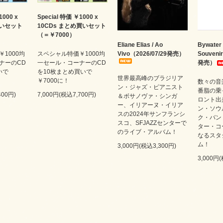
1000 x
Special 特価 ￥1000 x
買いセット
10CDs まとめ買いセット
（＝￥7000）
Eliane Elias / Ao
Bywater 
1000均
スペシャル特価￥1000均
Vivo（2026/07/29発売）
Souveni
ナーのCD
一セール・コーナーのCD
発売）
いで
を10枚まとめ買いで
世界最高峰のブラジリア
￥7000に！
数々の音
ン・ジャズ・ピアニスト
番脂の乗
400円)
7,000円(税込7,700円)
＆ボサノヴァ・シンガ
ロント出
ー、イリアーヌ・イリア
ン・ソウ
スの2024年サンフランシ
ク・バン
スコ、SFJAZZセンターで
ター・コ
のライブ・アルバム！
なるスタ
ム！
3,000円(税込3,300円)
3,000円