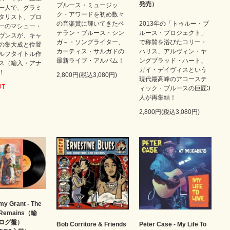
発売）
ブルース・ミュージッ
一人で、グラミ
ク・アワードを初め数々
タリスト、プロ
の音楽賞に輝いてきたベ
2013年の「トゥルー・ブ
ーのマシュー・
テラン・ブルース・シン
ルース・プロジェクト」
ヴンスが、キャ
ガ－・ソングライター、
で称賛を浴びたコリー・
の集大成と位置
カーティス・サルガドの
ハリス、アルヴィン・ヤ
ルフタイトル作
最新ライブ・アルバム！
ングブラッド・ハート、
ス（輸入・アナ
ガイ・デイヴィスという
！
2,800円(税込3,080円)
現代最高峰のアコーステ
UT
ィック・ブルースの巨匠3
人が再集結！
2,800円(税込3,080円)
 Grant - The
 Remains（輸
ログ盤）
Bob Corritore & Friends
Peter Case - My Life To