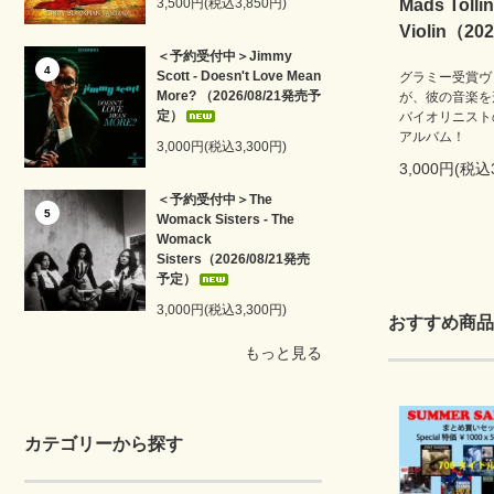
3,500円(税込3,850円)
Mads Tollin
Violin（20
＜予約受付中＞Jimmy
4
Scott - Doesn't Love Mean
グラミー受賞ヴ
More? （2026/08/21発売予
が、彼の音楽を
定）
バイオリニスト
アルバム！
3,000円(税込3,300円)
3,000円(税込
＜予約受付中＞The
5
Womack Sisters - The
Womack
Sisters（2026/08/21発売
予定）
3,000円(税込3,300円)
おすすめ商品
もっと見る
カテゴリーから探す