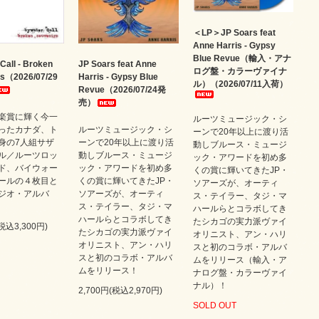
＜LP＞JP Soars feat
Anne Harris - Gypsy
Blue Revue（輸入・アナ
Call - Broken
JP Soars feat Anne
ログ盤・カラーヴァイナ
rs（2026/07/29
Harris - Gypsy Blue
ル）（2026/07/11入荷）
Revue（2026/07/24発
売）
楽賞に輝く今一
ルーツミュージック・シ
ったカナダ、ト
ルーツミュージック・シ
ーンで20年以上に渡り活
身の7人組サザ
ーンで20年以上に渡り活
動しブルース・ミュージ
ル／ルーツロッ
動しブルース・ミュージ
ック・アワードを初め多
ド、バイウォー
ック・アワードを初め多
くの賞に輝いてきたJP・
ールの４枚目と
くの賞に輝いてきたJP・
ソアーズが、オーティ
ジオ・アルバ
ソアーズが、オーティ
ス・テイラー、タジ・マ
ス・テイラー、タジ・マ
ハールらとコラボしてき
ハールらとコラボしてき
たシカゴの実力派ヴァイ
(税込3,300円)
たシカゴの実力派ヴァイ
オリニスト、アン・ハリ
オリニスト、アン・ハリ
スと初のコラボ・アルバ
スと初のコラボ・アルバ
ムをリリース（輸入・ア
ムをリリース！
ナログ盤・カラーヴァイ
ナル）！
2,700円(税込2,970円)
SOLD OUT