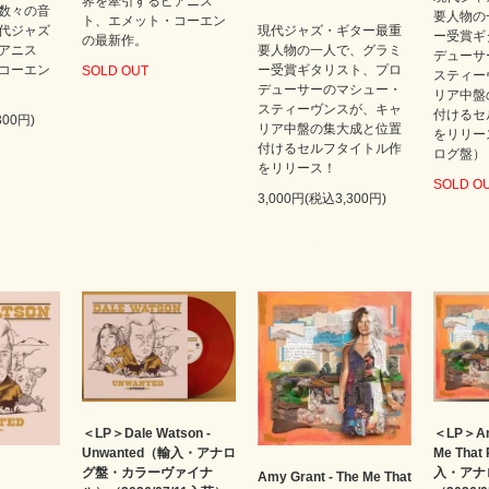
界を牽引するピアニス
数々の音
要人物の
ト、エメット・コーエン
代ジャズ
現代ジャズ・ギター最重
ー受賞ギ
の最新作。
アニス
要人物の一人で、グラミ
デューサ
コーエン
ー受賞ギタリスト、プロ
SOLD OUT
スティー
デューサーのマシュー・
リア中盤
スティーヴンスが、キャ
付けるセ
300円)
リア中盤の集大成と位置
をリリー
付けるセルフタイトル作
ログ盤）
をリリース！
SOLD O
3,000円(税込3,300円)
＜LP＞Dale Watson -
＜LP＞Amy
Unwanted（輸入・アナロ
Me That
グ盤・カラーヴァイナ
入・アナ
Amy Grant - The Me That