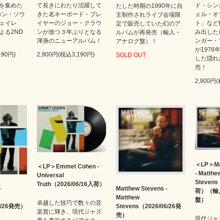
を集めた
て長きにわたり活躍して
ド・シン
たした時期の1990年に自
カン・ソウ
きた名キーボード・プレ
ェル・オ
主制作されライブ会場限
ェイレ
イヤーのジョー・クラウ
ト」など
定で販売していた幻のア
よる2ND
ンが放つ３年ぶりとなる
み出した
ルバムが再発売（輸入・
渾身のニューアルバム！
ンガー・
アナログ盤）！
が1976
190円)
2,900円(税込3,190円)
SOLD OUT
した隠れ
売！
2,900円
＜LP＞Mat
＜LP＞Emmet Cohen -
- Matthe
Universal
Stevens
Truth（2026/06/16入荷）
-
Matthew Stevens -
荷）（輸
Matthew
盤）
卓越した技巧で数々の音
06/26発売）
Stevens（2026/06/26発
楽賞に輝き、現代ジャズ
売）
現代ジャ