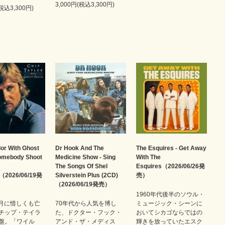
3,000円(税込3,300円)
(税込3,300円)
lor With Ghost
Dr Hook And The
The Esquires - Get Away
Somebody Shoot
Medicine Show - Sing
With The
The Songs Of Shel
Esquires（2026/06/26発
（2026/06/19発
Silverstein Plus (2CD)
売）
（2026/06/19発売）
1960年代後半のソウル・
3月に惜しくも亡
70年代から人気を博し
ミュージック・シーンに
チップ・テイラ
た、ドクター・フック・
おいてシカゴならではの
盤。「ワイル
アンド・ザ・メディス
輝きを放っていたエスク