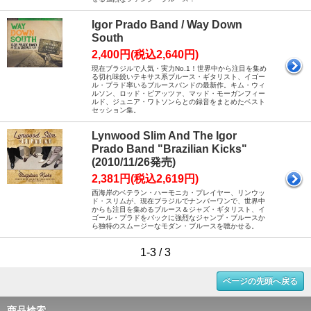
Igor Prado Band / Way Down
South
2,400円(税込2,640円)
現在ブラジルで人気・実力No.1！世界中から注目を集め
る切れ味鋭いテキサス系ブルース・ギタリスト、イゴー
ル・プラド率いるブルースバンドの最新作。キム・ウィ
ルソン、ロッド・ピアッツァ、マッド・モーガンフィー
ルド、ジュニア・ワトソンらとの録音をまとめたベスト
セッション集。
Lynwood Slim And The Igor
Prado Band "Brazilian Kicks"
(2010/11/26発売)
2,381円(税込2,619円)
西海岸のベテラン・ハーモニカ・プレイヤー、リンウッ
ド・スリムが、現在ブラジルでナンバーワンで、世界中
からも注目を集めるブルース＆ジャズ・ギタリスト、イ
ゴール・プラドをバックに強烈なジャンプ・ブルースか
ら独特のスムージーなモダン・ブルースを聴かせる。
1-3 / 3
ページの先頭へ戻る
商品検索