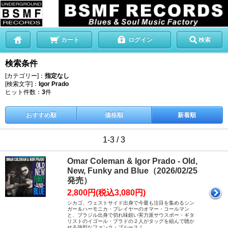
カート
ログイン
検索
検索条件
[カテゴリー]：
指定なし
[検索文字]：
Igor Prado
ヒット件数：
3
件
おすすめ順
価格順
新着順
1-3 / 3
Omar Coleman & Igor Prado - Old,
New, Funky and Blue（2026/02/25
発売）
2,800円(税込3,080円)
シカゴ、ウェストサイド出身で今最も注目を集めるシン
ガー＆ハーモニカ・プレイヤーのオマー・コールマン
と、ブラジル出身で切れ味鋭い実力派サウスポー・ギタ
リストのイゴール・プラドの２人がタッグを組んで聴か
せる強烈なファンク・ブルース！