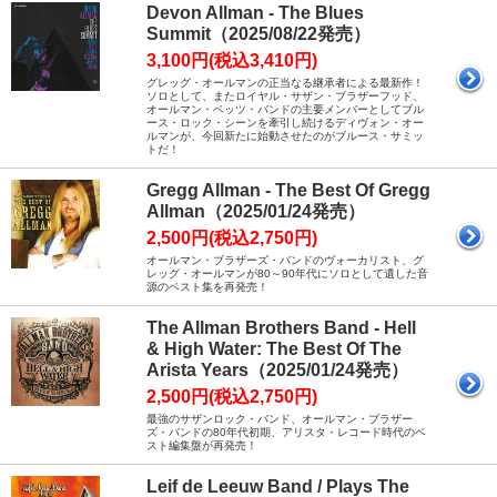
Devon Allman - The Blues
Summit（2025/08/22発売）
3,100円(税込3,410円)
グレッグ・オールマンの正当なる継承者による最新作！
ソロとして、またロイヤル・サザン・ブラザーフッド、
オールマン・ベッツ・バンドの主要メンバーとしてブル
ース・ロック・シーンを牽引し続けるディヴォン・オー
ルマンが、今回新たに始動させたのがブルース・サミッ
トだ！
Gregg Allman - The Best Of Gregg
Allman（2025/01/24発売）
2,500円(税込2,750円)
オールマン・ブラザーズ・バンドのヴォーカリスト、グ
レッグ・オールマンが80～90年代にソロとして遺した音
源のベスト集を再発売！
The Allman Brothers Band - Hell
& High Water: The Best Of The
Arista Years（2025/01/24発売）
2,500円(税込2,750円)
最強のサザンロック・バンド、オールマン・ブラザー
ズ・バンドの80年代初期、アリスタ・レコード時代のベ
スト編集盤が再発売！
Leif de Leeuw Band / Plays The