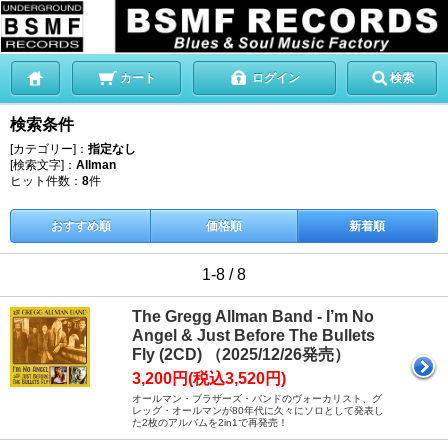
カート
ログイン
検索
検索条件
[カテゴリー]：
指定なし
[検索文字]：
Allman
ヒット件数：
8
件
おすすめ順
価格順
新着順
1-8 / 8
The Gregg Allman Band - I’m No
Angel & Just Before The Bullets
Fly (2CD) （2025/12/26発売）
3,200円(税込3,520円)
オールマン・ブラザーズ・バンドのヴォーカリスト、グ
レッグ・オールマンが80年代に久々にソロとして発表し
た2枚のアルバムを2in1で再発売！