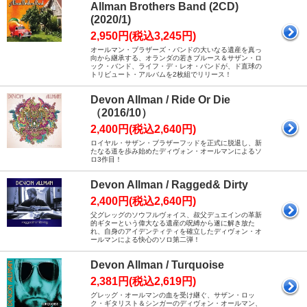
Allman Brothers Band (2CD)
(2020/1)
2,950円(税込3,245円)
オールマン・ブラザーズ・バンドの大いなる遺産を真っ
向から継承する、オランダの若きブルース＆サザン・ロ
ック・バンド、ライフ・デ・レオ・バンドが、ド直球の
トリビュート・アルバムを2枚組でリリース！
Devon Allman / Ride Or Die
（2016/10）
2,400円(税込2,640円)
ロイヤル・サザン・ブラザーフッドを正式に脱退し、新
たなる道を歩み始めたディヴォン・オールマンによるソ
ロ3作目！
Devon Allman / Ragged& Dirty
2,400円(税込2,640円)
父グレッグのソウフルヴォイス、叔父デュエインの革新
的ギターという偉大なる遺産の呪縛から遂に解き放た
れ、自身のアイデンティティを確立したディヴォン・オ
ールマンによる快心のソロ第二弾！
Devon Allman / Turquoise
2,381円(税込2,619円)
グレッグ・オールマンの血を受け継ぐ、サザン・ロッ
ク・ギタリスト＆シンガーのディヴォン・オールマン、