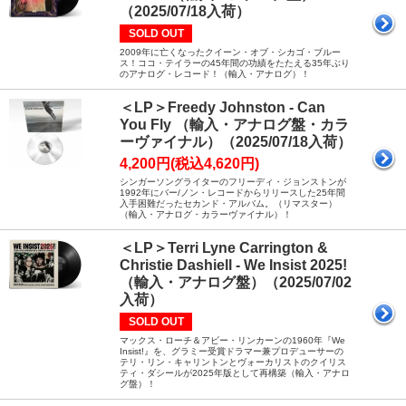
（2025/07/18入荷）
SOLD OUT
2009年に亡くなったクイーン・オブ・シカゴ・ブルー
ス！ココ・テイラーの45年間の功績をたたえる35年ぶり
のアナログ・レコード！（輸入・アナログ）！
＜LP＞Freedy Johnston - Can
You Fly （輸入・アナログ盤・カラ
ーヴァイナル）（2025/07/18入荷）
4,200円(税込4,620円)
シンガーソングライターのフリーディ・ジョンストンが
1992年にバー/ノン・レコードからリリースした25年間
入手困難だったセカンド・アルバム。（リマスター）
（輸入・アナログ・カラーヴァイナル）！
＜LP＞Terri Lyne Carrington &
Christie Dashiell - We Insist 2025!
（輸入・アナログ盤）（2025/07/02
入荷）
SOLD OUT
マックス・ローチ＆アビー・リンカーンの1960年『We
Insist!』を、グラミー受賞ドラマー兼プロデューサーの
テリ・リン・キャリントンとヴォーカリストのクイリス
ティ・ダシールが2025年版として再構築（輸入・アナロ
グ盤）！