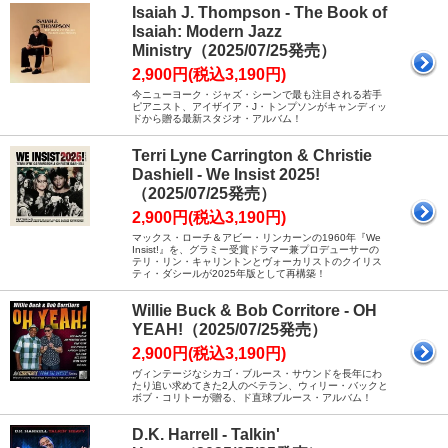
Isaiah J. Thompson - The Book of
Isaiah: Modern Jazz
Ministry（2025/07/25発売）
2,900円(税込3,190円)
今ニューヨーク・ジャズ・シーンで最も注目される若手
ピアニスト、アイザイア・J・トンプソンがキャンディッ
ドから贈る最新スタジオ・アルバム！
Terri Lyne Carrington & Christie
Dashiell - We Insist 2025!
（2025/07/25発売）
2,900円(税込3,190円)
マックス・ローチ＆アビー・リンカーンの1960年『We
Insist!』を、グラミー受賞ドラマー兼プロデューサーの
テリ・リン・キャリントンとヴォーカリストのクイリス
ティ・ダシールが2025年版として再構築！
Willie Buck & Bob Corritore - OH
YEAH!（2025/07/25発売）
2,900円(税込3,190円)
ヴィンテージなシカゴ・ブルース・サウンドを長年にわ
たり追い求めてきた2人のベテラン、ウィリー・バックと
ボブ・コリトーが贈る、ド直球ブルース・アルバム！
D.K. Harrell - Talkin'