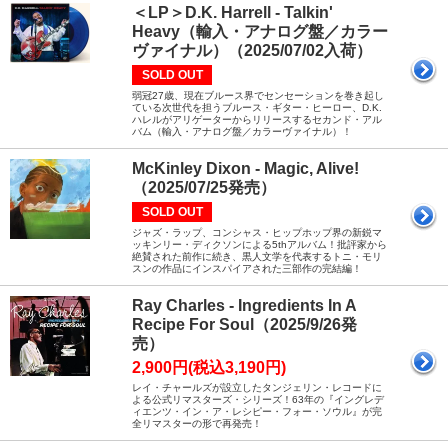
＜LP＞D.K. Harrell - Talkin'
Heavy（輸入・アナログ盤／カラー
ヴァイナル）（2025/07/02入荷）
SOLD OUT
弱冠27歳、現在ブルース界でセンセーションを巻き起し
ている次世代を担うブルース・ギター・ヒーロー、D.K.
ハレルがアリゲーターからリリースするセカンド・アル
バム（輸入・アナログ盤／カラーヴァイナル）！
McKinley Dixon - Magic, Alive!
（2025/07/25発売）
SOLD OUT
ジャズ・ラップ、コンシャス・ヒップホップ界の新鋭マ
ッキンリー・ディクソンによる5thアルバム！批評家から
絶賛された前作に続き、黒人文学を代表するトニ・モリ
スンの作品にインスパイアされた三部作の完結編！
Ray Charles - Ingredients In A
Recipe For Soul（2025/9/26発
売）
2,900円(税込3,190円)
レイ・チャールズが設立したタンジェリン・レコードに
よる公式リマスターズ・シリーズ！63年の『イングレデ
ィエンツ・イン・ア・レシピー・フォー・ソウル』が完
全リマスターの形で再発売！