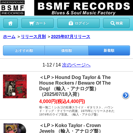
カート
ログイン
検索
ホーム
＞
リリース月別
＞
2025年07月リリース
おすすめ順
価格順
新着順
1-12 / 14
次のページへ
＜LP＞Hound Dog Taylor & The
House Rockers / Beware Of The
Dog! （輸入・アナログ盤）
（2025/07/18入荷）
4,000円(税込4,400円)
唯一無二！シカゴの狂暴スライド・ギタリスト、ハウン
ド・ドッグ・テイラーの死後、1975年にリリースされた
1974年のライブ音源。（輸入・アナログ盤）
＜LP＞Koko Taylor - Crown
Jewels （輸入・アナログ盤）