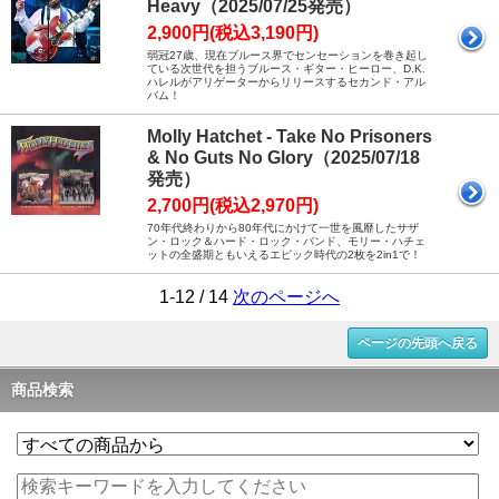
Heavy（2025/07/25発売）
2,900円(税込3,190円)
弱冠27歳、現在ブルース界でセンセーションを巻き起し
ている次世代を担うブルース・ギター・ヒーロー、D.K.
ハレルがアリゲーターからリリースするセカンド・アル
バム！
Molly Hatchet - Take No Prisoners
& No Guts No Glory（2025/07/18
発売）
2,700円(税込2,970円)
70年代終わりから80年代にかけて一世を風靡したサザ
ン・ロック＆ハード・ロック・バンド、モリー・ハチェ
ットの全盛期ともいえるエピック時代の2枚を2in1で！
1-12 / 14
次のページへ
ページの先頭へ戻る
商品検索